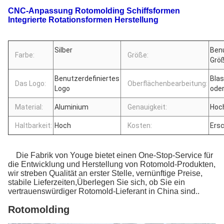
CNC-Anpassung Rotomolding Schiffsformen
Integrierte Rotationsformen Herstellung
Silber
Benu
Farbe:
Größe:
Grö
Benutzerdefiniertes
Blas
Das Logo:
Oberflächenbearbeitung:
Logo
ode
Material:
Aluminium
Genauigkeit:
Hoc
Haltbarkeit:
Hoch
Kosten:
Ersc
Die Fabrik von Youge bietet einen One-Stop-Service für
die Entwicklung und Herstellung von Rotomold-Produkten,
wir streben Qualität an erster Stelle, vernünftige Preise,
stabile Lieferzeiten,Überlegen Sie sich, ob Sie ein
vertrauenswürdiger Rotomold-Lieferant in China sind..
Rotomolding