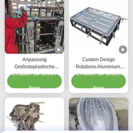
Anpassung
Custom Design
Großrotoplastische
Rotations-Aluminium-
Schimmelblasen Polieren
Erhalten Sie besten
Erhalten Sie besten
Formen für
Aluminium
Kunststoffbehälter OEM
Rotationsschimmel
Preis
Rotomolding-Formen
Preis